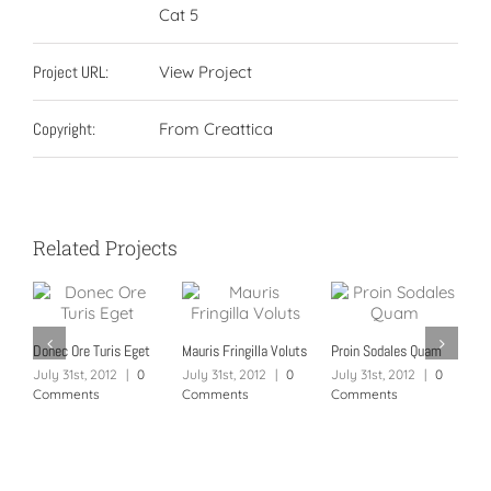
Cat 5
Project URL:
View Project
Copyright:
From Creattica
Related Projects
Donec Ore Turis Eget
Mauris Fringilla Voluts
Proin Sodales Quam
N
July 31st, 2012
|
0
July 31st, 2012
|
0
July 31st, 2012
|
0
J
Comments
Comments
Comments
C