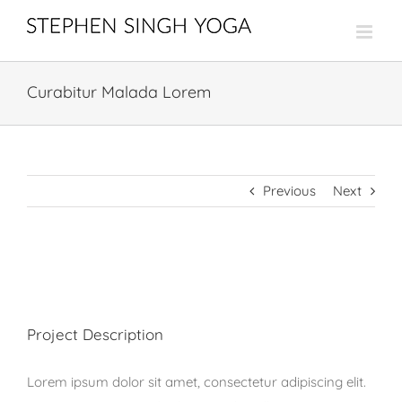
Skip
to
content
Curabitur Malada Lorem
Previous
Next
View
Larger
Image
Project Description
Lorem ipsum dolor sit amet, consectetur adipiscing elit.