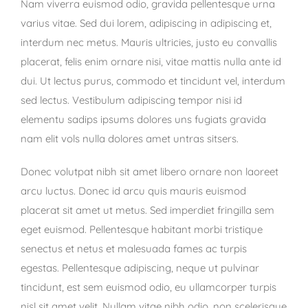
Nam viverra euismod odio, gravida pellentesque urna
varius vitae. Sed dui lorem, adipiscing in adipiscing et,
interdum nec metus. Mauris ultricies, justo eu convallis
placerat, felis enim ornare nisi, vitae mattis nulla ante id
dui. Ut lectus purus, commodo et tincidunt vel, interdum
sed lectus. Vestibulum adipiscing tempor nisi id
elementu sadips ipsums dolores uns fugiats gravida
nam elit vols nulla dolores amet untras sitsers.
Donec volutpat nibh sit amet libero ornare non laoreet
arcu luctus. Donec id arcu quis mauris euismod
placerat sit amet ut metus. Sed imperdiet fringilla sem
eget euismod. Pellentesque habitant morbi tristique
senectus et netus et malesuada fames ac turpis
egestas. Pellentesque adipiscing, neque ut pulvinar
tincidunt, est sem euismod odio, eu ullamcorper turpis
nisl sit amet velit. Nullam vitae nibh odio, non scelerisque